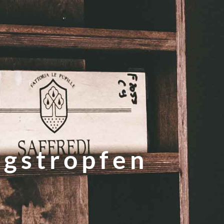
ngstropfen
e