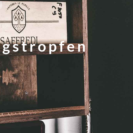
ngstropfen
e