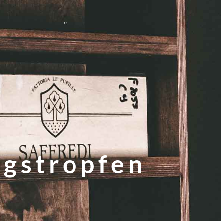
ngstropfen
e