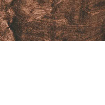
i gusti!
ostri