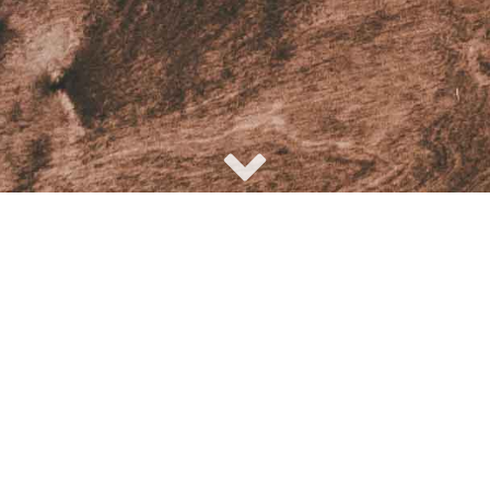
a scelta per tutti 
iatevi ispirare dalla nostra vastissima selezione oppure andate sul sicuro con i v