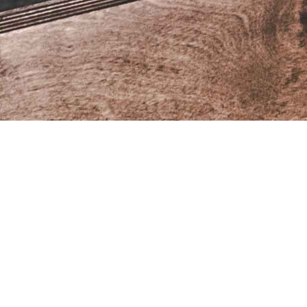
Un’ampi
Lasc